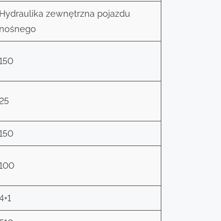
Hydraulika zewnętrzna pojazdu
nośnego
150
25
150
100
4+1