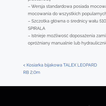
– Wersja standardowa posiada mocowa
mocowania do wszystkich popularnych
– Szczotka główna o średnicy wału 51
SPIRALA
– Istnieje możliwość doposażenia zamia
opróżniany manualnie lub hydrauliczn
P
<
Kosiarka bijakowa TALEX LEOPARD
RB 2,0m
o
s
t
s