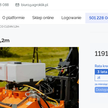
8 088
biuro@agroklik.pl
O platformie
Sklep online
Logowanie
501 228 
ECO CLEAN 1,2m
1,2m
119
Rata kre
3 lata
zł
za miesiąc
Dostęp
Chcę 