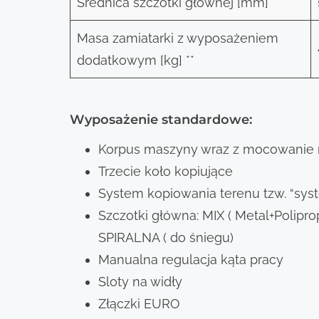
Średnica szczotki głównej [mm]
Masa zamiatarki z wyposażeniem
dodatkowym [kg] **
Wyposażenie standardowe:
Korpus maszyny wraz z mocowanie 
Trzecie koło kopiujące
System kopiowania terenu tzw. “sys
Szczotki główna: MIX ( Metal+Polipro
SPIRALNA ( do śniegu)
Manualna regulacja kąta pracy
Sloty na widły
Złączki EURO