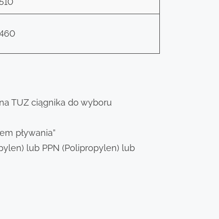
510
460
na TUZ ciągnika do wyboru
tem pływania”
pylen) lub PPN (Polipropylen) lub