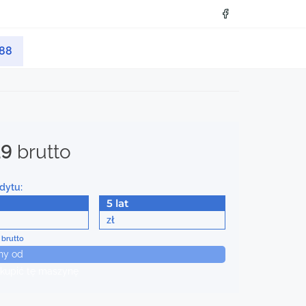
088
19
brutto
dytu:
5 lat
zł
 brutto
ny od
kupić tę maszynę