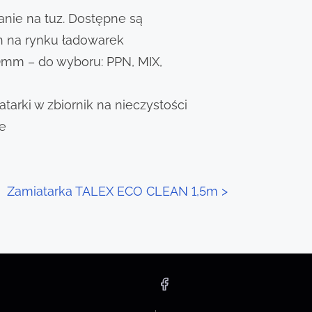
nie na tuz. Dostępne są
 na rynku ładowarek
0mm – do wyboru: PPN, MIX,
tarki w zbiornik na nieczystości
ie
Zamiatarka TALEX ECO CLEAN 1,5m
>