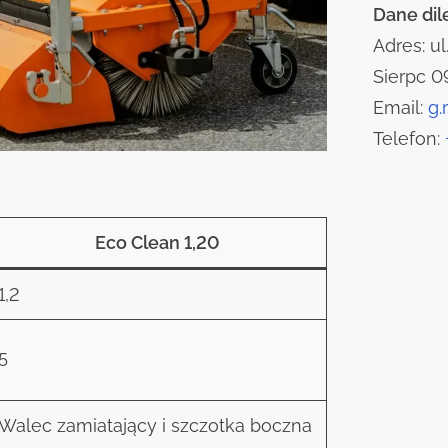
Dane dil
Adres: u
Sierpc 0
Email:
g.
Telefon:
Eco Clean 1,20
1,2
5
Walec zamiatający i szczotka boczna