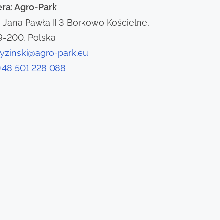
era: Agro-Park
l. Jana Pawła II 3 Borkowo Kościelne,
9-200, Polska
ryzinski@agro-park.eu
+48 501 228 088