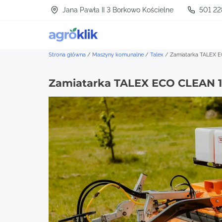
S
Jana Pawła II 3 Borkowo Kościelne
501 22
k
i
p
Strona główna
/
Maszyny komunalne
/
Talex
/
Zamiatarka TALEX 
t
Zamiatarka TALEX ECO CLEAN 
o
c
o
n
t
e
n
t