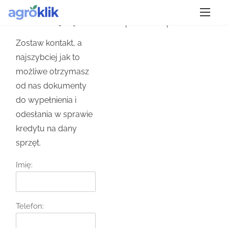
S
k
Skontaktuj się
Nie podano ID posta.
i
Zostaw kontakt, a
p
najszybciej jak to
t
możliwe otrzymasz
o
od nas dokumenty
c
do wypełnienia i
o
odesłania w sprawie
n
kredytu na dany
t
sprzęt.
e
n
Imię:
t
Telefon: