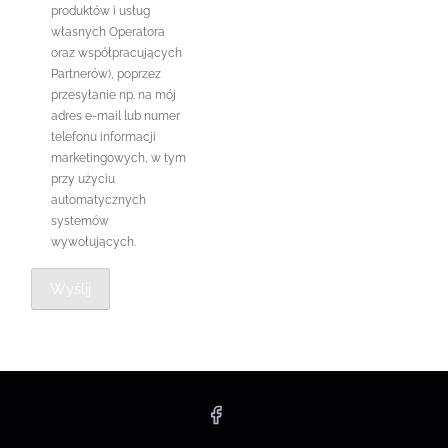
produktów i usług
własnych Operatora
oraz współpracujących
Partnerów), poprzez
przesyłanie np. na mój
adres e-mail lub numer
telefonu informacji
marketingowych, w tym
przy użyciu
automatycznych
systemów
wywołujących.