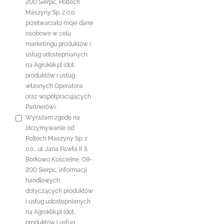
200 Sierpc, Poltech
Maszyny Sp. z o.o.
przetwarzało moje dane
osobowe w celu
marketingu produktów i
usług udostępnianych
na Agroklik.pl (dot.
produktów i usług
własnych Operatora
oraz współpracujących
Partnerów).
Wyrażam zgodę na
otrzymywanie od
Poltech Maszyny Sp. z
o.o., ul. Jana Pawła II 3,
Borkowo Kościelne, 09-
200 Sierpc, informacji
handlowych
dotyczących produktów
i usług udostępnianych
na Agroklik.pl (dot.
produktów i usług