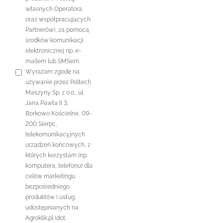
własnych Operatora
oraz współpracujących
Partnerów), za pomocą
środków komunikacji
elektronicznej np. e-
mailem lub SMSem.
Wyrażam zgodę na
używanie przez Poltech
Maszyny Sp. z o.o., ul.
Jana Pawła II 3,
Borkowo Kościelne, 09-
200 Sierpc,
telekomunikacyjnych
urządzeń końcowych, z
których korzystam (np.
komputera, telefonu) dla
celów marketingu
bezpośredniego
produktów i usług
udostępnianych na
Agroklik.pl (dot.