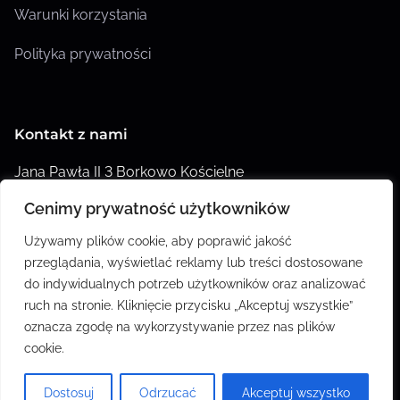
Warunki korzystania
Polityka prywatności
Kontakt z nami
Jana Pawła II 3 Borkowo Kościelne
Cenimy prywatność użytkowników
biuro@agroklik.pl
Używamy plików cookie, aby poprawić jakość
Twoi doradcy czekają aby Ci pomóc pod numerami:
przeglądania, wyświetlać reklamy lub treści dostosowane
+48501228088
do indywidualnych potrzeb użytkowników oraz analizować
ruch na stronie. Kliknięcie przycisku „Akceptuj wszystkie”
Godziny otwarcia: 08:00 – 17:00
oznacza zgodę na wykorzystywanie przez nas plików
cookie.
Dostosuj
Odrzucać
Akceptuj wszystko