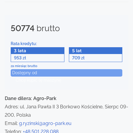
s
t
50774
brutto
s
n
Rata kredytu:
a
3 lata
5 lat
953
709
zł
zł
v
za miesiąc brutto
Dostępny od
i
Chcę kupić tę maszynę
g
a
Dane dilera: Agro-Park
Adres: ul. Jana Pawła II 3 Borkowo Kościelne, Sierpc 09-
t
200, Polska
i
Email:
g.ryzinski@agro-park.eu
Telefon:
+48 501 228 088