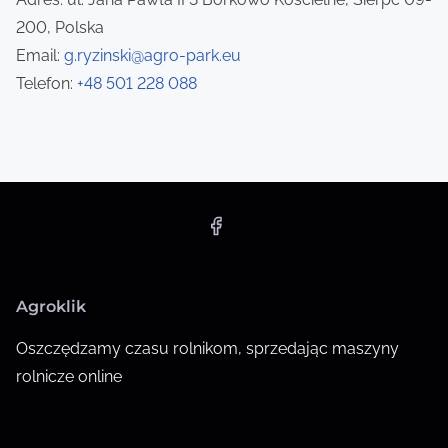
t
200, Polska
i
Email:
g.ryzinski@agro-park.eu
Telefon:
+48 501 228 088
o
n
Agroklik
Oszczędzamy czasu rolnikom, sprzedając maszyny
rolnicze online