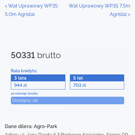
P
<
Wał Uprawowy WP3S
Wał Uprawowy WP3S 7,5m
5,0m Agristal
Agristal
>
o
s
t
50331
brutto
s
n
Rata kredytu:
a
3 lata
5 lat
944
703
zł
zł
v
za miesiąc brutto
Dostępny od
i
Chcę kupić tę maszynę
g
a
Dane dilera: Agro-Park
Adres: ul. Jana Pawła II 3 Borkowo Kościelne, Sierpc 09-