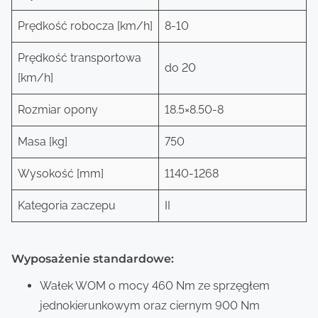
Prędkość robocza [km/h]
8-10
Prędkość transportowa
do 20
[km/h]
Rozmiar opony
18.5×8.50-8
Masa [kg]
750
Wysokość [mm]
1140-1268
Kategoria zaczepu
II
Wyposażenie standardowe:
Wałek WOM o mocy 460 Nm ze sprzęgłem
jednokierunkowym oraz ciernym 900 Nm