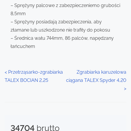
– Sprężyny palcowe z zabezpieczeniemo grubości
8,5mm
– Sprężyny posiadają zabezpieczenia, aby
złamane lub uszkodzone nie trafiły do pokosu
– Średnica wału 744mm, 86 palców, napędzany
łańcuchem
P
<
Przetrząsarko-zgrabiarka
Zgrabiarka karuzelowa
TALEX BOCIAN 2,25
ciągana TALEX Spyder 4,20
o
>
s
t
s
34704
brutto