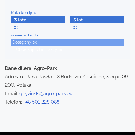
n
a
Rata kredytu:
3 lata
5 lat
v
zł
zł
i
za miesiąc brutto
Dostępny od
g
Chcę kupić tę maszynę
a
Dane dilera: Agro-Park
t
Adres: ul. Jana Pawła II 3 Borkowo Kościelne, Sierpc 09-
i
200, Polska
Email:
g.ryzinski@agro-park.eu
o
Telefon:
+48 501 228 088
n