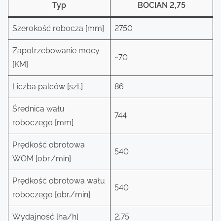
Typ
BOCIAN 2,75
Szerokość robocza [mm]
2750
Zapotrzebowanie mocy
~70
[KM]
Liczba palców [szt.]
86
Średnica wału
744
roboczego [mm]
Prędkość obrotowa
540
WOM [obr./min]
Prędkość obrotowa wału
540
roboczego [obr./min]
Wydajność [ha/h]
2,75