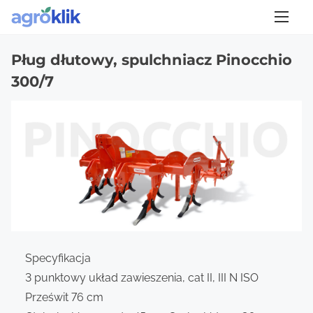
S
Strona główna
/
Pługi dłutowe, spulchniacze
/
Maschio Gaspardo
/
Pług
dłutowy, spulchniacz Pinocchio 300/7
k
i
Pług dłutowy, spulchniacz Pinocchio
p
300/7
t
o
c
o
n
t
e
n
t
Specyfikacja
3 punktowy układ zawieszenia, cat II, III N ISO
Prześwit 76 cm