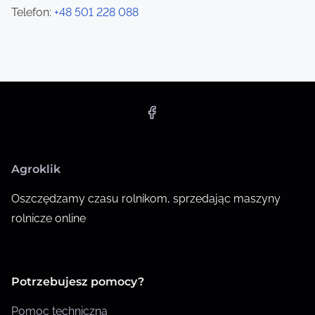
n
Telefon:
+48 501 228 088
Agroklik
Oszczędzamy czasu rolnikom, sprzedając maszyny
rolnicze online
Potrzebujesz pomocy?
Pomoc techniczna