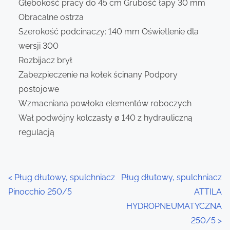
Głębokość pracy do 45 cm Grubość łapy 30 mm
Obracalne ostrza
Szerokość podcinaczy: 140 mm Oświetlenie dla
wersji 300
Rozbijacz brył
Zabezpieczenie na kołek ścinany Podpory
postojowe
Wzmacniana powłoka elementów roboczych
Wał podwójny kolczasty ø 140 z hydrauliczną
regulacją
P
<
Pług dłutowy, spulchniacz
Pług dłutowy, spulchniacz
Pinocchio 250/5
ATTILA
o
HYDROPNEUMATYCZNA
s
250/5
>