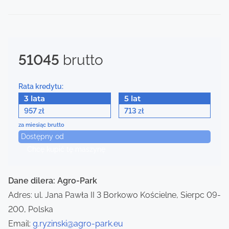
t
s
n
51045
brutto
a
Rata kredytu:
v
3 lata
5 lat
i
957
713
zł
zł
za miesiąc brutto
g
Dostępny od
Chcę kupić tę maszynę
a
t
Dane dilera: Agro-Park
i
Adres: ul. Jana Pawła II 3 Borkowo Kościelne, Sierpc 09-
200, Polska
o
Email:
g.ryzinski@agro-park.eu