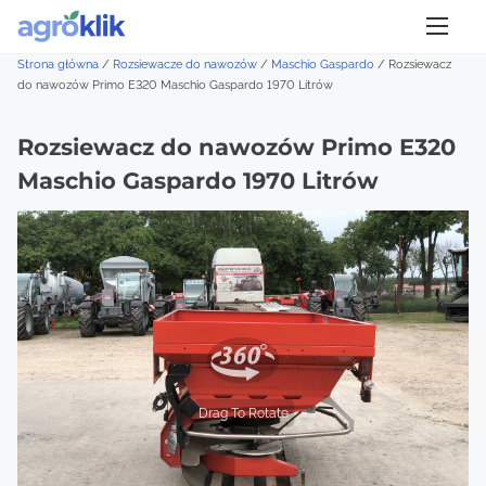
S
k
Strona główna
/
Rozsiewacze do nawozów
/
Maschio Gaspardo
/
Rozsiewacz
i
do nawozów Primo E320 Maschio Gaspardo 1970 Litrów
p
t
Rozsiewacz do nawozów Primo E320
o
Maschio Gaspardo 1970 Litrów
c
o
n
t
e
n
t
Drag To Rotate