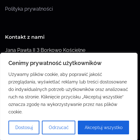
Polityka prywatności
Kontakt z nami
Jana Pawła II 3 Borkowo Kościelne
Cenimy prywatność użytkowników
biuro@agroklik.pl
Używamy plików cookie, aby poprawić jakość
Twoi doradcy czekają aby Ci pomóc pod numerami:
przeglądania, wyświetlać reklamy lub treści dostosowane
+48501228088
do indywidualnych potrzeb użytkowników oraz analizować
ruch na stronie. Kliknięcie przycisku „Akceptuj wszystkie”
Godziny otwarcia: 08:00 – 17:00
oznacza zgodę na wykorzystywanie przez nas plików
cookie.
Dostosuj
Odrzucać
Akceptuj wszystko
Designed by
Nasio Themes
||
Powered by
WordPress