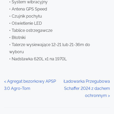
• System wibracyjny
• Antena GPS Speed
• Czujnik pochyłu
• Oświetlenie LED
• Tablice ostrzegawcze
• Błotniki
• Talerze wysiewające 12-21 lub 21-36m do
wyboru
• Nadstawka 620L x1 na 1970L
P
<
Agregat bezorkowy APSP
Ładowarka Przegubowa
3.0 Agro-Tom
Schaffer 2024 z dachem
o
ochronnym
>
s
t