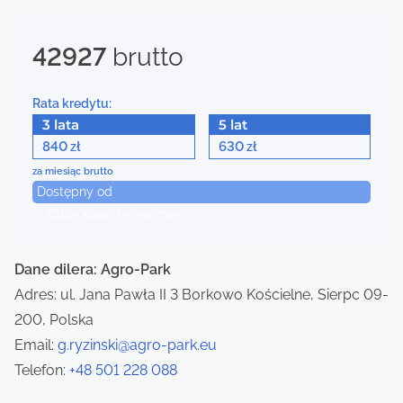
s
42927
brutto
n
a
Rata kredytu:
3 lata
5 lat
v
840
630
zł
zł
i
za miesiąc brutto
Dostępny od
g
Chcę kupić tę maszynę
a
Dane dilera: Agro-Park
t
Adres: ul. Jana Pawła II 3 Borkowo Kościelne, Sierpc 09-
i
200, Polska
Email:
g.ryzinski@agro-park.eu
o
Telefon:
+48 501 228 088
n