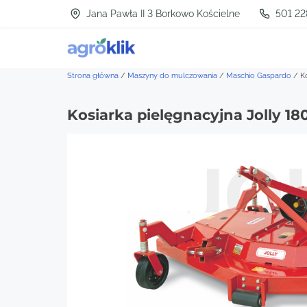
S
Jana Pawła II 3 Borkowo Kościelne
501 22
k
i
p
Strona główna
/
Maszyny do mulczowania
/
Maschio Gaspardo
/
K
t
Kosiarka pielęgnacyjna Jolly 18
o
c
o
n
t
e
n
t