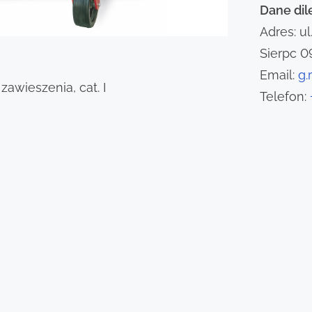
Dane dil
Adres: u
Sierpc 0
Email:
g.
awieszenia, cat. I
Telefon: