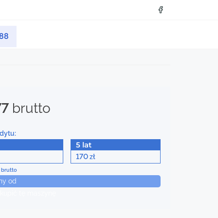
088
77
brutto
dytu:
5 lat
170
zł
 brutto
ny od
kupić tę maszynę