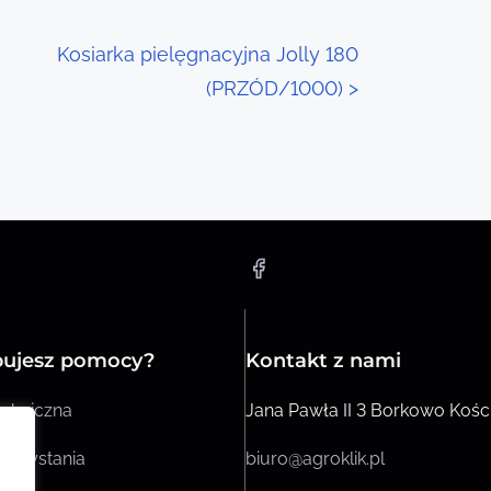
Kosiarka pielęgnacyjna Jolly 180
(PRZÓD/1000)
>
bujesz pomocy?
Kontakt z nami
chniczna
Jana Pawła II 3 Borkowo Kośc
orzystania
biuro@agroklik.pl