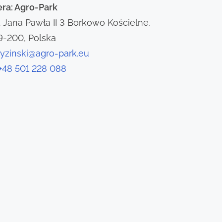
era: Agro-Park
l. Jana Pawła II 3 Borkowo Kościelne,
9-200, Polska
ryzinski@agro-park.eu
+48 501 228 088