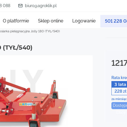
8 088
biuro@agroklik.pl
O platformie
Sklep online
Logowanie
501 228 
osiarka pielęgnacyjna Jolly 180 (TYŁ/540)
0 (TYŁ/540)
121
Rata kre
3 lata
228
zł
za miesiąc
Dostęp
Chcę 