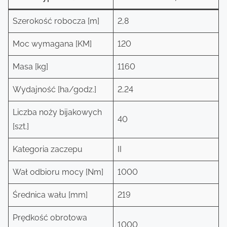
Szerokość robocza [m]
2,8
Moc wymagana [KM]
120
Masa [kg]
1160
Wydajność [ha/godz.]
2,24
Liczba noży bijakowych
40
[szt.]
Kategoria zaczepu
II
Wał odbioru mocy [Nm]
1000
Średnica wału [mm]
219
Prędkość obrotowa
1000