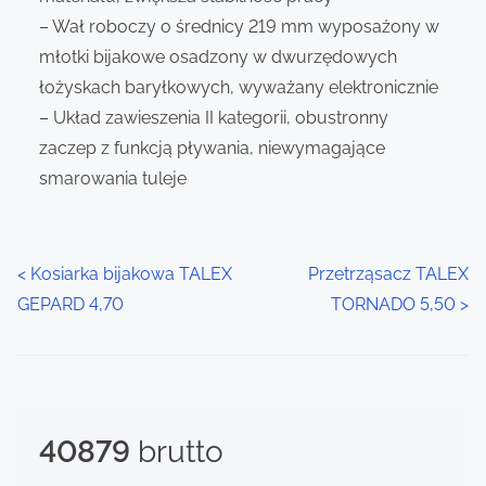
– Wał roboczy o średnicy 219 mm wyposażony w
młotki bijakowe osadzony w dwurzędowych
łożyskach baryłkowych, wyważany elektronicznie
– Układ zawieszenia II kategorii, obustronny
zaczep z funkcją pływania, niewymagające
smarowania tuleje
P
<
Kosiarka bijakowa TALEX
Przetrząsacz TALEX
GEPARD 4,70
TORNADO 5,50
>
o
s
t
40879
brutto
s