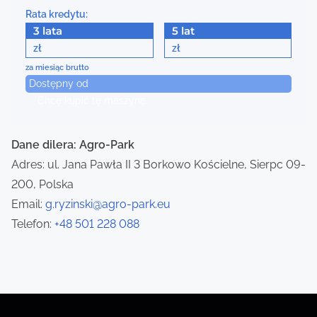
n
Rata kredytu:
a
3 lata
5 lat
zł
zł
v
za miesiąc brutto
Dostępny od
i
Chcę kupić tę maszynę
g
a
Dane dilera: Agro-Park
Adres: ul. Jana Pawła II 3 Borkowo Kościelne, Sierpc 09-
t
200, Polska
i
Email:
g.ryzinski@agro-park.eu
Telefon:
+48 501 228 088
o
n