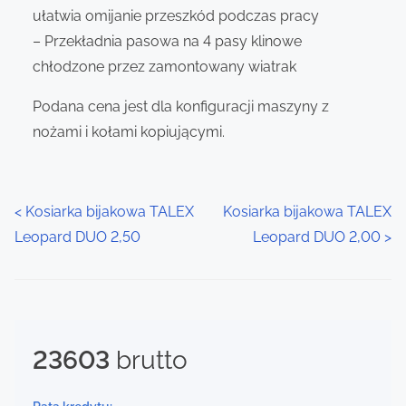
ułatwia omijanie przeszkód podczas pracy
– Przekładnia pasowa na 4 pasy klinowe
chłodzone przez zamontowany wiatrak
Podana cena jest dla konfiguracji maszyny z
nożami i kołami kopiującymi.
P
<
Kosiarka bijakowa TALEX
Kosiarka bijakowa TALEX
Leopard DUO 2,50
Leopard DUO 2,00
>
o
s
t
23603
brutto
s
n