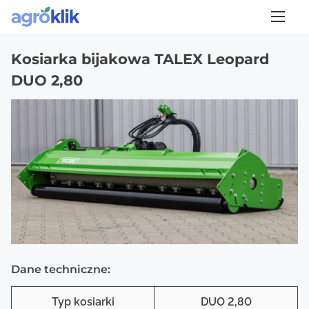
S
Strona główna
/
Maszyny do mulczowania
/
Talex
/
Kosiarka bijakowa TALEX
Leopard DUO 2,80
k
i
Kosiarka bijakowa TALEX Leopard
p
DUO 2,80
t
o
c
o
n
t
e
n
t
Dane techniczne:
Typ kosiarki
DUO 2,80