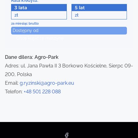
Rata kredytu:
a
3 lata
5 lat
zł
zł
v
za miesiąc brutto
Dostępny od
i
Chcę kupić tę maszynę
g
a
Dane dilera: Agro-Park
Adres: ul. Jana Pawła II 3 Borkowo Kościelne, Sierpc 09-
t
200, Polska
i
Email:
g.ryzinski@agro-park.eu
Telefon:
+48 501 228 088
o
n