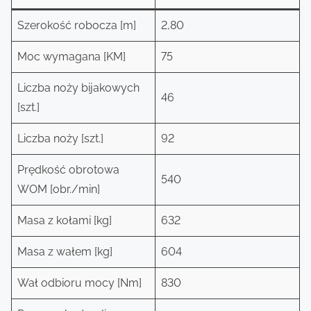
Szerokość robocza [m]
2,80
Moc wymagana [KM]
75
Liczba noży bijakowych
46
[szt.]
Liczba noży [szt.]
92
Prędkość obrotowa
540
WOM [obr./min]
Masa z kołami [kg]
632
Masa z wałem [kg]
604
Wał odbioru mocy [Nm]
830