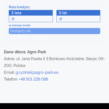
a
Rata kredytu:
3 lata
5 lat
v
zł
zł
i
za miesiąc brutto
Dostępny od
g
Chcę kupić tę maszynę
a
Dane dilera: Agro-Park
t
Adres: ul. Jana Pawła II 3 Borkowo Kościelne, Sierpc 09-
i
200, Polska
Email:
g.ryzinski@agro-park.eu
o
Telefon:
+48 501 228 088
n