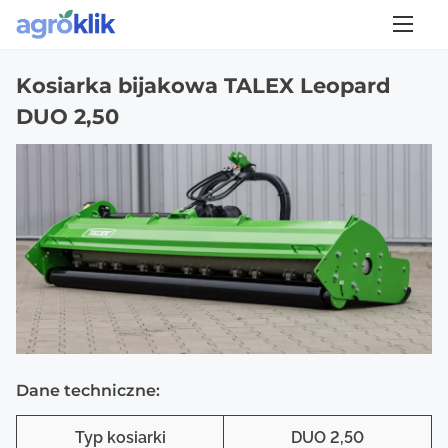
S
Strona główna
/
Maszyny do mulczowania
/
Talex
/
Kosiarka bijakowa TALEX
Leopard DUO 2,50
k
i
Kosiarka bijakowa TALEX Leopard
p
DUO 2,50
t
o
c
o
n
t
e
n
t
Dane techniczne:
Typ kosiarki
DUO 2,50