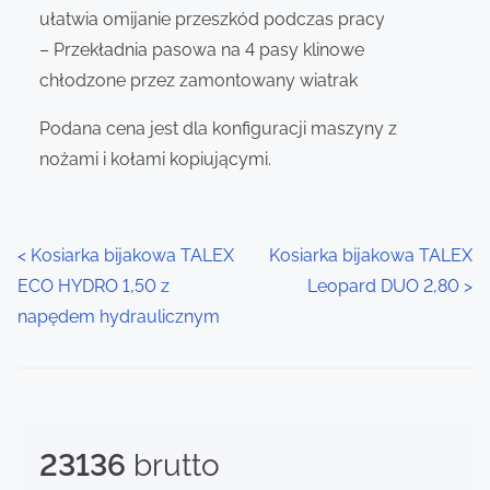
ułatwia omijanie przeszkód podczas pracy
– Przekładnia pasowa na 4 pasy klinowe
chłodzone przez zamontowany wiatrak
Podana cena jest dla konfiguracji maszyny z
nożami i kołami kopiującymi.
P
<
Kosiarka bijakowa TALEX
Kosiarka bijakowa TALEX
ECO HYDRO 1,50 z
Leopard DUO 2,80
>
o
napędem hydraulicznym
s
t
s
23136
brutto
n