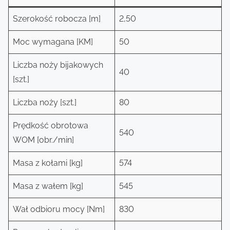
Szerokość robocza [m]
2,50
Moc wymagana [KM]
50
Liczba noży bijakowych
40
[szt.]
Liczba noży [szt.]
80
Prędkość obrotowa
540
WOM [obr./min]
Masa z kołami [kg]
574
Masa z wałem [kg]
545
Wał odbioru mocy [Nm]
830