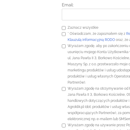
Email:
Zaznacz wszystkie
*
Oświadczam, że zapoznałem się z
R
Klauzulą informacyjną RODO
oraz, że
Wyrażam zgodę, aby po zakończeniu o
usunięciu mojego Konta Użytkownika w
ul. Jana Pawła II 3, Borkowo Kościelne
Maszyny Sp. z o.o. przetwarzało moje
marketingu produktów i usług udostępni
produktów i usług własnych Operator
Partnerów).
Wyrażam zgodę na otrzymywanie od Pol
Jana Pawła II 3, Borkowo Kościelne, 0
handlowych dotyczących produktów i
Agroklik.pl (dot. produktów i usług wł
współpracujących Partnerów), za pom
elektronicznej np. e-mailem lub SMSe
Wyrażam zgodę na używanie przez Polte