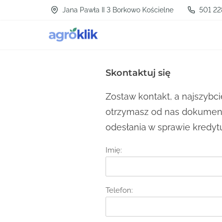
S
Jana Pawła II 3 Borkowo Kościelne
501 22
k
i
p
t
Skontaktuj się
o
Zostaw kontakt, a najszybci
c
otrzymasz od nas dokument
o
odesłania w sprawie kredytu
n
t
Imię:
e
n
Telefon:
t