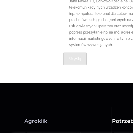
Jana Pawła II 3, Borkowo Kościelne, 0
telekomunikacyjnych urządzeń końcow
(np. komputera, telefonu) dla celów m
produktów i usług udostępnianych na Ag
usług własnych Operatora oraz współ
poprzez przesyłanie np. na mój adres 
informacji marketingowych, w tym pr
systemów wywołujących.
Agroklik
Potrze