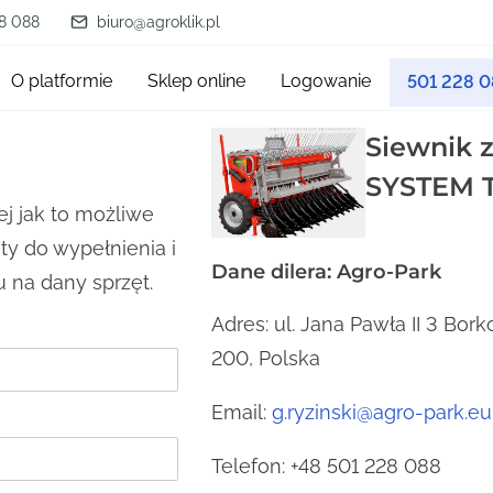
8 088
biuro@agroklik.pl
O platformie
Sklep online
Logowanie
501 228 
Siewnik
SYSTEM 
ej jak to możliwe
y do wypełnienia i
Dane dilera: Agro-Park
 na dany sprzęt.
Adres: ul. Jana Pawła II 3 Bor
200, Polska
Email:
g.ryzinski@agro-park.eu
Telefon: +48 501 228 088