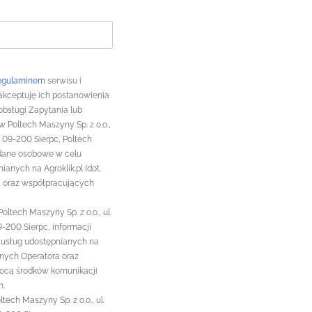
egulaminem
serwisu i
 akceptuję ich postanowienia
bsługi Zapytania lub
 Poltech Maszyny Sp. z o.o.,
, 09-200 Sierpc, Poltech
 dane osobowe w celu
anych na Agroklik.pl (dot.
a oraz współpracujących
tech Maszyny Sp. z o.o., ul.
9-200 Sierpc, informacji
 usług udostępnianych na
asnych Operatora oraz
ocą środków komunikacji
m.
ch Maszyny Sp. z o.o., ul.