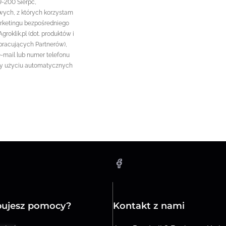
9-200 Sierpc,
ych, z których korzystam
arketingu bezpośredniego
roklik.pl (dot. produktów i
pracujących Partnerów),
e-mail lub numer telefonu
zy użyciu automatycznych
bujesz pomocy?
Kontakt z nami