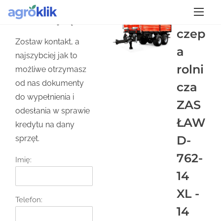
S
Przy
k
Skontaktuj się
czep
i
Zostaw kontakt, a
p
a
najszybciej jak to
t
rolni
możliwe otrzymasz
o
od nas dokumenty
cza
c
do wypełnienia i
ZAS
o
odesłania w sprawie
n
ŁAW
kredytu na dany
t
D-
sprzęt.
e
762-
n
Imię:
t
14
XL -
Telefon:
14