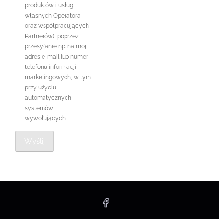
produktów i usług
własnych Operatora
oraz współpracujących
Partnerów), poprzez
przesyłanie np. na mój
adres e-mail lub numer
telefonu informacji
marketingowych, w tym
przy użyciu
automatycznych
systemów
wywołujących.