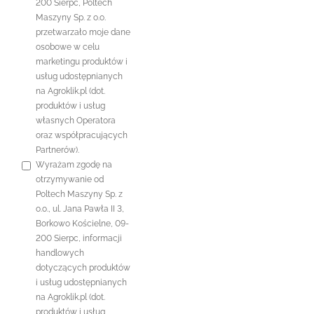
200 Sierpc, Poltech
Maszyny Sp. z o.o.
przetwarzało moje dane
osobowe w celu
marketingu produktów i
usług udostępnianych
na Agroklik.pl (dot.
produktów i usług
własnych Operatora
oraz współpracujących
Partnerów).
Wyrażam zgodę na
otrzymywanie od
Poltech Maszyny Sp. z
o.o., ul. Jana Pawła II 3,
Borkowo Kościelne, 09-
200 Sierpc, informacji
handlowych
dotyczących produktów
i usług udostępnianych
na Agroklik.pl (dot.
produktów i usług