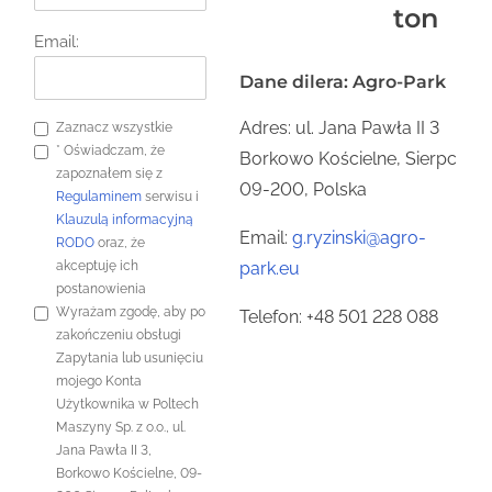
ton
Email:
Dane dilera: Agro-Park
Adres: ul. Jana Pawła II 3
Zaznacz wszystkie
*
Oświadczam, że
Borkowo Kościelne, Sierpc
zapoznałem się z
09-200, Polska
Regulaminem
serwisu i
Klauzulą informacyjną
Email:
g.ryzinski@agro-
RODO
oraz, że
akceptuję ich
park.eu
postanowienia
Wyrażam zgodę, aby po
Telefon: +48 501 228 088
zakończeniu obsługi
Zapytania lub usunięciu
mojego Konta
Użytkownika w Poltech
Maszyny Sp. z o.o., ul.
Jana Pawła II 3,
Borkowo Kościelne, 09-