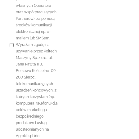
własnych Operatora
oraz współpracujących
Partnerów), za pomocą
środków komunikacji
elektronicznej np. e-
mailem lub SMSem.
Wyrażam zgodę na
używanie przez Poltech
Maszyny Sp. z o.o., ul.
Jana Pawła II 3,
Borkowo Kościelne, 09-
200 Sierpc,
telekomunikacyjnych
urządzeń końcowych, z
których korzystam (np.
komputera, telefonu) dla
celów marketingu
bezpośredniego
produktów i usług
udostępnianych na
Agroklik.pl (dot.