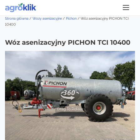
S
k
Strona główna
/
Wozy asenizacyjne
/
Pichon
/
Wóz asenizacyjny PICHON TCI
i
10400
p
t
Wóz asenizacyjny PICHON TCI 10400
o
c
o
n
t
e
n
t
Drag To Rotate