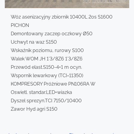
360 product viewer
Wóz asenizacyjny zbiornik 10400L 2os S1600
PICHON
Demontowany zaczep oczkowy Ø50
Uchwyt na waz S150
Wskaźnik poziomu, rurowy S100
Walek WOM JH 1’3/8Z6 1’3/8Z6
Przewód elast.S150-4+1 m ocyn.
Wspornik lewarkowy (TCI=11350)
KOMPRESORY Próżniowe PN106RA W
Oswietl. standar.LED+wiazka
Dyszel sprezyn.TCI 7150/10400
Zawor Hyd agri S150