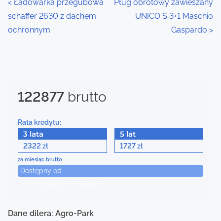
P
<
Ładowarka przegubowa
Pług obrotowy zawieszany
schaffer 2630 z dachem
UNICO S 3+1 Maschio
o
ochronnym
Gaspardo
>
s
t
s
122877
brutto
n
a
Rata kredytu:
3 lata
5 lat
v
2322
1727
zł
zł
i
za miesiąc brutto
Dostępny od
g
Chcę kupić tę maszynę
a
Dane dilera: Agro-Park