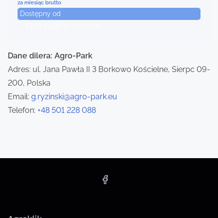
i
za miesiąc brutto
Dostępny od
g
Chcę kupić tę maszynę
a
Dane dilera: Agro-Park
t
Adres: ul. Jana Pawła II 3 Borkowo Kościelne, Sierpc 09-
i
200, Polska
Email:
g.ryzinski@agro-park.eu
o
Telefon:
+48 501 228 088
n