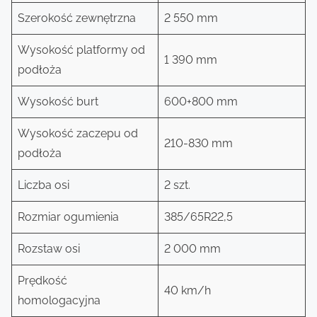
Szerokość zewnętrzna
2 550 mm
Wysokość platformy od
1 390 mm
podłoża
Wysokość burt
600+800 mm
Wysokość zaczepu od
210-830 mm
podłoża
Liczba osi
2 szt.
Rozmiar ogumienia
385/65R22,5
Rozstaw osi
2 000 mm
Prędkość
40 km/h
homologacyjna