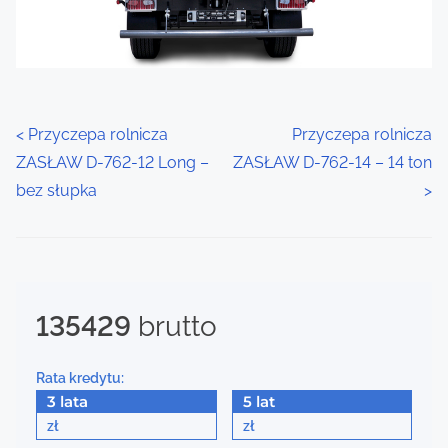
P
<
Przyczepa rolnicza
Przyczepa rolnicza
ZASŁAW D-762-12 Long –
ZASŁAW D-762-14 – 14 ton
o
bez słupka
>
s
t
s
135429
brutto
n
a
Rata kredytu:
3 lata
5 lat
v
zł
zł