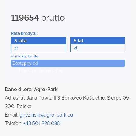
s
119654
brutto
n
a
Rata kredytu:
3 lata
5 lat
v
zł
zł
i
za miesiąc brutto
Dostępny od
g
Chcę kupić tę maszynę
a
Dane dilera: Agro-Park
t
Adres: ul. Jana Pawła II 3 Borkowo Kościelne, Sierpc 09-
i
200, Polska
Email:
g.ryzinski@agro-park.eu
o
Telefon:
+48 501 228 088
n