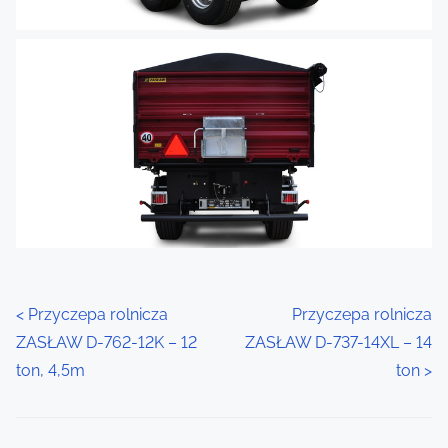
P
<
Przyczepa rolnicza
Przyczepa rolnicza
ZASŁAW D-762-12K – 12
ZASŁAW D-737-14XL – 14
o
ton, 4,5m
ton
>
s
t