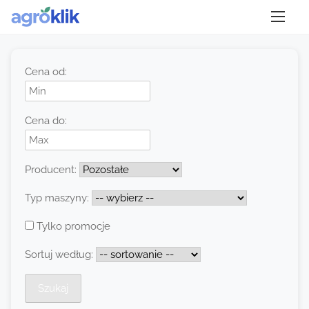
S
Pozostałe
k
i
Cena od:
p
t
o
Cena do:
c
o
Producent:
n
t
Typ maszyny:
e
Tylko promocje
n
t
Sortuj według: