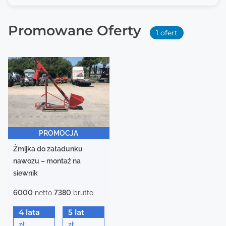
Promowane Oferty
1 ofert
PROMOCJA
Żmijka do załadunku
nawozu – montaż na
siewnik
6000
netto
7380
brutto
4 lata
5 lat
zł
zł