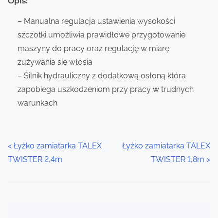
Opis:
– Manualna regulacja ustawienia wysokości
szczotki umożliwia prawidłowe przygotowanie
maszyny do pracy oraz regulację w miarę
zużywania się włosia
– Silnik hydrauliczny z dodatkową osłoną która
zapobiega uszkodzeniom przy pracy w trudnych
warunkach
P
<
Łyżko zamiatarka TALEX
Łyżko zamiatarka TALEX
TWISTER 2,4m
TWISTER 1,8m
>
o
s
t