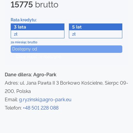
15775
brutto
s
n
Rata kredytu:
a
3 lata
5 lat
zł
zł
v
za miesiąc brutto
Dostępny od
i
Chcę kupić tę maszynę
g
a
Dane dilera: Agro-Park
Adres: ul. Jana Pawła II 3 Borkowo Kościelne, Sierpc 09-
t
200, Polska
i
Email:
g.ryzinski@agro-park.eu
Telefon:
+48 501 228 088
o
n