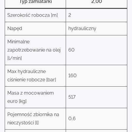
Typ zamiatarki
2,00
Szerokość robocza [m]
2
Napęd
hydrauliczny
Minimalne
zapotrzebowanie na olej
60
[l/min]
Max hydrauliczne
160
ciśnienie robocze [bar]
Masa z mocowaniem
517
euro [kg]
Pojemność zbiornika na
0,6
nieczystości [l]