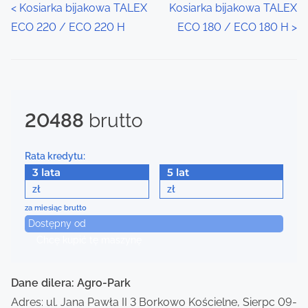
P
<
Kosiarka bijakowa TALEX
Kosiarka bijakowa TALEX
ECO 220 / ECO 220 H
ECO 180 / ECO 180 H
>
o
s
t
20488
brutto
s
n
Rata kredytu:
a
3 lata
5 lat
zł
zł
v
za miesiąc brutto
Dostępny od
i
Chcę kupić tę maszynę
g
a
Dane dilera: Agro-Park
Adres: ul. Jana Pawła II 3 Borkowo Kościelne, Sierpc 09-