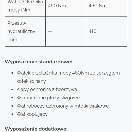
Wał przekaźnika
460 Nm
460 Nm
mocy [Nm]
Przesuw
hydrauliczny
—
410
[mm]
Wyposażenie standardowe:
Wałek przekaźnika mocy 460Nm ze sprzęgłem
kołek ścinany
Klapy ochronne z tworzywa
Wzmocnione płozy ślizgowe
Wał roboczy uzbrojony w młotki bijakowe
Wał kopiujący
Wyposażenie dodatkowe: