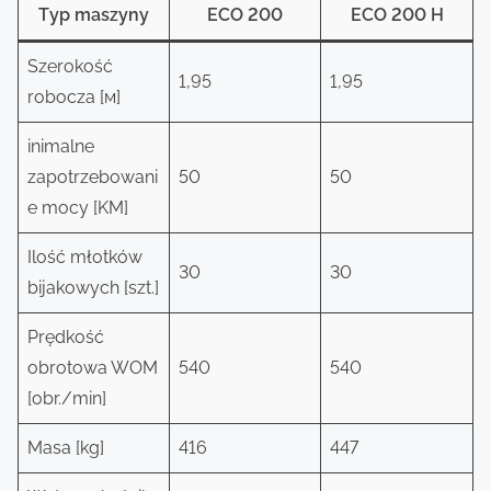
Тyp maszyny
ECO 200
ECO 200 H
Szerokość
1,95
1,95
robocza [м]
inimalne
zapotrzebowani
50
50
e mocy [KM]
Ilość młotków
30
30
bijakowych [szt.]
Prędkość
obrotowa WOM
540
540
[obr./min]
Masa [kg]
416
447