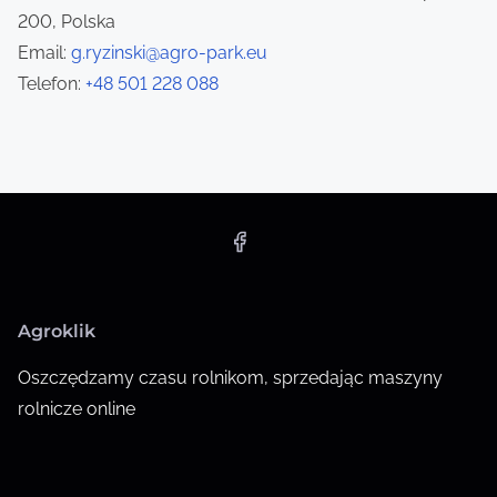
t
200, Polska
i
Email:
g.ryzinski@agro-park.eu
Telefon:
+48 501 228 088
o
n
Agroklik
Oszczędzamy czasu rolnikom, sprzedając maszyny
rolnicze online