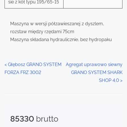
sie z kół typu 195/65-15
Maszyna w wersji półzawieszanej z dyszlem,
rozstaw między rzędami 75cm
Maszyna składana hydraulicznie, bez hydropaku
P
<
Głębosz GRANO SYSTEM
Agregat uprawowo siewny
FORZA FRZ 3002
GRANO SYSTEM SHARK
o
SHOP 4.0
>
s
t
s
85330
brutto
n