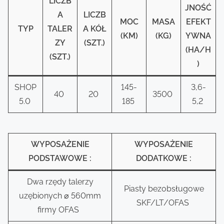
LICZB
JNOŚĆ
A
LICZB
MOC
MASA
EFEKT
TYP
TALER
A KÓŁ
(KM)
(KG)
YWNA
ZY
(SZT.)
(HA/H
(SZT.)
)
SHOP
145-
3,6-
40
20
3500
5.0
185
5,2
WYPOSAŻENIE
WYPOSAŻENIE
PODSTAWOWE :
DODATKOWE :
Dwa rzędy talerzy
Piasty bezobsługowe
uzębionych ⌀ 560mm
SKF/LT/OFAS
firmy OFAS