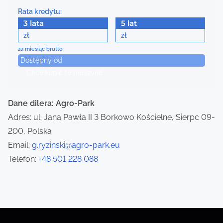
a
Rata kredytu:
3 lata
5 lat
v
zł
zł
i
za miesiąc brutto
Dostępny od
g
Chcę kupić tę maszynę
a
Dane dilera: Agro-Park
t
Adres: ul. Jana Pawła II 3 Borkowo Kościelne, Sierpc 09-
i
200, Polska
Email:
g.ryzinski@agro-park.eu
o
Telefon:
+48 501 228 088
n