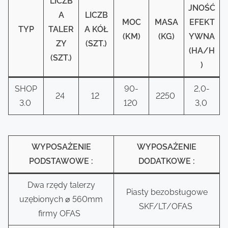
LICZB
JNOŚĆ
A
LICZB
MOC
MASA
EFEKT
TYP
TALER
A KÓŁ
(KM)
(KG)
YWNA
ZY
(SZT.)
(HA/H
(SZT.)
)
SHOP
90-
2,0-
24
12
2250
3.0
120
3,0
WYPOSAŻENIE
WYPOSAŻENIE
PODSTAWOWE :
DODATKOWE :
Dwa rzędy talerzy
Piasty bezobsługowe
uzębionych ⌀ 560mm
SKF/LT/OFAS
firmy OFAS