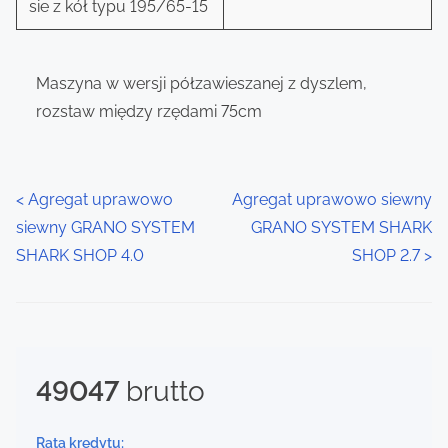
sie z kół typu 195/65-15
Maszyna w wersji półzawieszanej z dyszlem,
rozstaw między rzędami 75cm
P
<
Agregat uprawowo
Agregat uprawowo siewny
siewny GRANO SYSTEM
GRANO SYSTEM SHARK
o
SHARK SHOP 4.0
SHOP 2.7
>
s
t
s
49047
brutto
n
a
Rata kredytu: