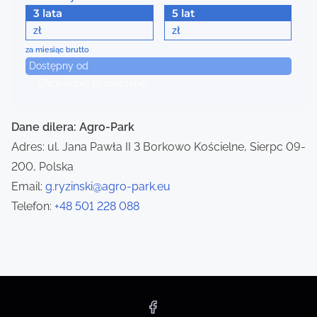
3 lata
5 lat
v
zł
zł
i
za miesiąc brutto
Dostępny od
g
Chcę kupić tę maszynę
a
Dane dilera: Agro-Park
t
Adres: ul. Jana Pawła II 3 Borkowo Kościelne, Sierpc 09-
i
200, Polska
Email:
g.ryzinski@agro-park.eu
o
Telefon:
+48 501 228 088
n